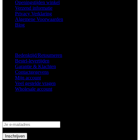
Openingstijden winkel
Verzend informatie
Privacy Verklaring
Algemene Voorwaarden
Blog
Voorkeuren voor toestemming
Service
Bedenktijd/Retourneren
Bestel-levertijden
Garantie & Klachten
Contactgegevens
Mijn account
Veel gestelde vragen
Wholesale account
Inschrijven nieuwsbrief
Schrijf je in om op de hoogte te blijven van aanbiedingen en acties!