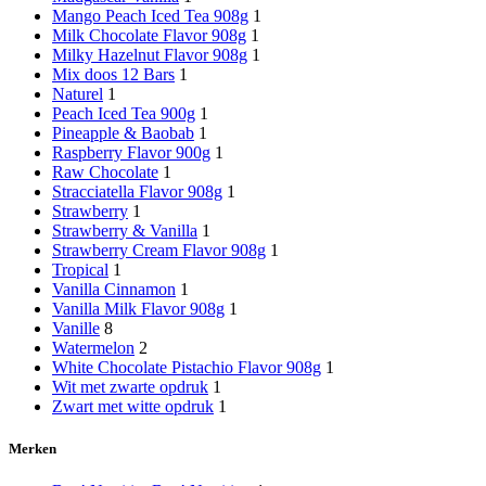
Mango Peach Iced Tea 908g
1
Milk Chocolate Flavor 908g
1
Milky Hazelnut Flavor 908g
1
Mix doos 12 Bars
1
Naturel
1
Peach Iced Tea 900g
1
Pineapple & Baobab
1
Raspberry Flavor 900g
1
Raw Chocolate
1
Stracciatella Flavor 908g
1
Strawberry
1
Strawberry & Vanilla
1
Strawberry Cream Flavor 908g
1
Tropical
1
Vanilla Cinnamon
1
Vanilla Milk Flavor 908g
1
Vanille
8
Watermelon
2
White Chocolate Pistachio Flavor 908g
1
Wit met zwarte opdruk
1
Zwart met witte opdruk
1
Merken