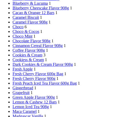
Blueberry & Lucuma
1
Blueberry Cheescake Flavor 908g
1
Cacao & Orange 12 Bars
1
Caramel Biscuit
1
Caramel Flavor 908g
1
Choco
6
Choco & Cocos
1
Choco Mint
1
Chocolate Flavor 908g
1
Cinnamon Cereal Flavor 908g
1
Coffee Flavor 908g
1
Cookies & Cream
3
Cookiess & Cream
1
Dark Cookies & Cream Flavor 908g
1
Fresh Apple
1
Fresh Cherry Flavor 600g Bag
1
Fresh Cherry Flavor 900g
1
Fresh Peach Iced Tea Flavor 600g Bag
1
Gingerbread
1
Grapefruit
1
Green Apple Flavor 900g
1
Lemon & Cashew 12 Bars
1
Lemon Iced Tea 908g
1
Maca Caramel
1
Madgascar Vanilla
1