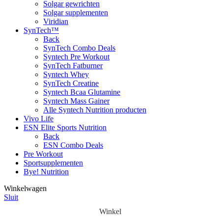
Solgar gewrichten
Solgar supplementen
Viridian
SynTech™
Back
SynTech Combo Deals
Syntech Pre Workout
SynTech Fatburner
Syntech Whey
SynTech Creatine
Syntech Bcaa Glutamine
Syntech Mass Gainer
Alle Syntech Nutrition producten
Vivo Life
ESN Elite Sports Nutrition
Back
ESN Combo Deals
Pre Workout
Sportsupplementen
Bye! Nutrition
Winkelwagen
Sluit
Winkel