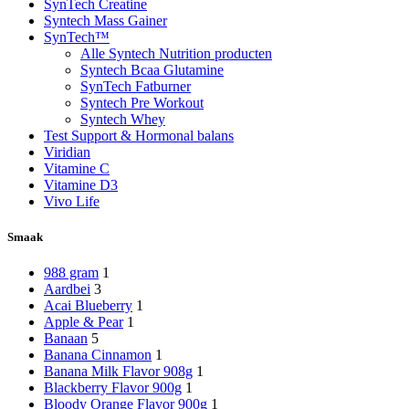
SynTech Creatine
Syntech Mass Gainer
SynTech™
Alle Syntech Nutrition producten
Syntech Bcaa Glutamine
SynTech Fatburner
Syntech Pre Workout
Syntech Whey
Test Support & Hormonal balans
Viridian
Vitamine C
Vitamine D3
Vivo Life
Smaak
988 gram
1
Aardbei
3
Acai Blueberry
1
Apple & Pear
1
Banaan
5
Banana Cinnamon
1
Banana Milk Flavor 908g
1
Blackberry Flavor 900g
1
Bloody Orange Flavor 900g
1