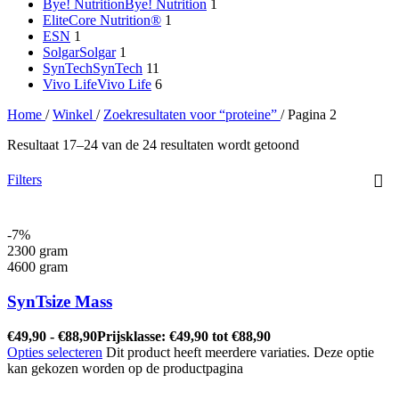
Bye! Nutrition
Bye! Nutrition
1
EliteCore Nutrition®
1
ESN
1
Solgar
Solgar
1
SynTech
SynTech
11
Vivo Life
Vivo Life
6
Home
/
Winkel
/
Zoekresultaten voor “proteine”
/
Pagina 2
Resultaat 17–24 van de 24 resultaten wordt getoond
Filters
-7%
2300 gram
4600 gram
SynTsize Mass
€
49,90
-
€
88,90
Prijsklasse: €49,90 tot €88,90
Opties selecteren
Dit product heeft meerdere variaties. Deze optie
kan gekozen worden op de productpagina