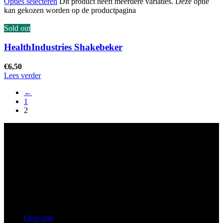
Opties selecteren
Dit product heeft meerdere variaties. Deze optie
kan gekozen worden op de productpagina
Sold out
HealthIndustries Shakebeker
€
6,50
Lees verder
←
1
2
Ons winkel adres:
Health Industries Arnhem B.V., Weverstraat 8,
6811EL Arnhem
Telefoon
: 0682683382
Snel naar
Over ons