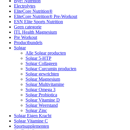
Bye! Nutrition
Electrolytes
EliteCore Nutrition®
EliteCore Nutrition® Pre-Workout
ESN Elite Sports Nutrition
Geen categorie
ITL Health Magnesium
Pre Workout
Productbundels
Solgar
Alle Solgar producten
Solgar 5-HTP
Solgar Collageen
Solgar Curcumin producten
Solgar gewrichten
Solgar Magnesium
Solgar Multivitamine
Solgar Omega 3
Solgar Probiotica
Solgar Vitamine D
Solgar Weerstand
Solgar Zinc
Solgar Eigen Kracht
Solgar Vitamine C
Sportsupplementen