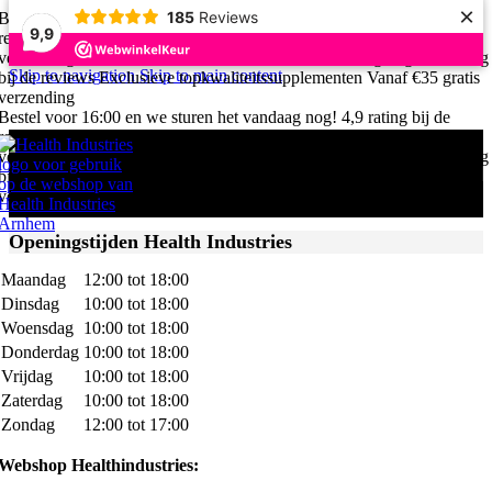
×
185
Reviews
Bestel voor 16:00 en we sturen het vandaag nog!
4,9 rating bij de
9,9
reviews
Exclusieve topkwaliteitssupplementen
Vanaf €35 gratis
verzending
Bestel voor 16:00 en we sturen het vandaag nog!
4,9 rating
Skip to navigation
Skip to main content
bij de reviews
Exclusieve topkwaliteitssupplementen
Vanaf €35 gratis
verzending
Bestel voor 16:00 en we sturen het vandaag nog!
4,9 rating bij de
reviews
Exclusieve topkwaliteitssupplementen
Vanaf €35 gratis
verzending
Bestel voor 16:00 en we sturen het vandaag nog!
4,9 rating
bij de reviews
Exclusieve topkwaliteitssupplementen
Vanaf €35 gratis
verzending
Openingstijden Health Industries
Maandag
12:00 tot 18:00
Dinsdag
10:00 tot 18:00
Woensdag
10:00 tot 18:00
Donderdag
10:00 tot 18:00
Vrijdag
10:00 tot 18:00
Zaterdag
10:00 tot 18:00
Zondag
12:00 tot 17:00
Webshop Healthindustries: