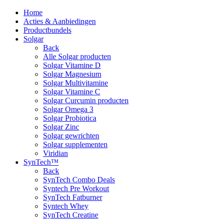
Home
Acties & Aanbiedingen
Productbundels
Solgar
Back
Alle Solgar producten
Solgar Vitamine D
Solgar Magnesium
Solgar Multivitamine
Solgar Vitamine C
Solgar Curcumin producten
Solgar Omega 3
Solgar Probiotica
Solgar Zinc
Solgar gewrichten
Solgar supplementen
Viridian
SynTech™
Back
SynTech Combo Deals
Syntech Pre Workout
SynTech Fatburner
Syntech Whey
SynTech Creatine