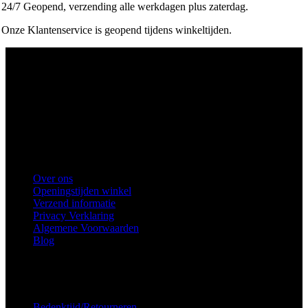
24/7 Geopend, verzending alle werkdagen plus zaterdag.
Onze Klantenservice is geopend tijdens winkeltijden.
Ons winkel adres:
Health Industries Arnhem B.V., Weverstraat 8,
6811EL Arnhem
Telefoon
: 0682683382
Snel naar
Over ons
Openingstijden winkel
Verzend informatie
Privacy Verklaring
Algemene Voorwaarden
Blog
Voorkeuren voor toestemming
Service
Bedenktijd/Retourneren