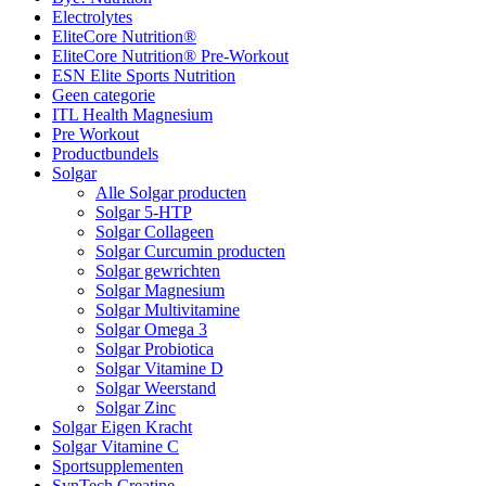
Electrolytes
EliteCore Nutrition®
EliteCore Nutrition® Pre-Workout
ESN Elite Sports Nutrition
Geen categorie
ITL Health Magnesium
Pre Workout
Productbundels
Solgar
Alle Solgar producten
Solgar 5-HTP
Solgar Collageen
Solgar Curcumin producten
Solgar gewrichten
Solgar Magnesium
Solgar Multivitamine
Solgar Omega 3
Solgar Probiotica
Solgar Vitamine D
Solgar Weerstand
Solgar Zinc
Solgar Eigen Kracht
Solgar Vitamine C
Sportsupplementen
SynTech Creatine