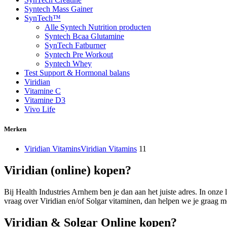
Syntech Mass Gainer
SynTech™
Alle Syntech Nutrition producten
Syntech Bcaa Glutamine
SynTech Fatburner
Syntech Pre Workout
Syntech Whey
Test Support & Hormonal balans
Viridian
Vitamine C
Vitamine D3
Vivo Life
Merken
Viridian Vitamins
Viridian Vitamins
11
Viridian (online) kopen?
Bij Health Industries Arnhem ben je dan aan het juiste adres. In onze
vraag over Viridian en/of Solgar vitaminen, dan helpen we je graag m
Viridian & Solgar
Online kopen?