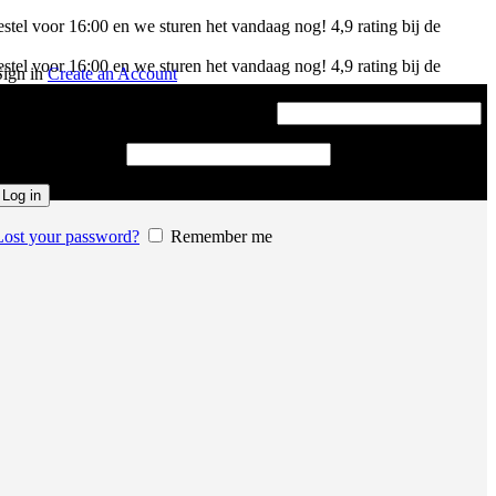
stel voor 16:00 en we sturen het vandaag nog!
4,9 rating bij de
stel voor 16:00 en we sturen het vandaag nog!
4,9 rating bij de
Sign in
Create an Account
Gebruikersnaam of e-mailadres
*
Vereist
Password
*
Vereist
Log in
Lost your password?
Remember me