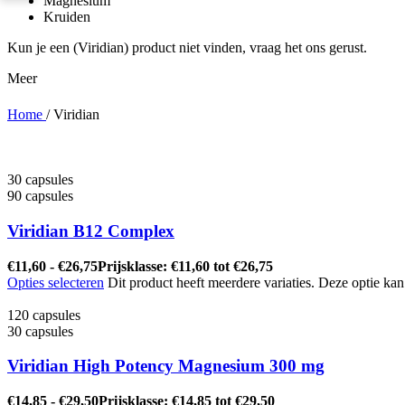
Magnesium
Kruiden
Kun je een (Viridian) product niet vinden, vraag het ons gerust.
Meer
Home
/
Viridian
30 capsules
90 capsules
Viridian B12 Complex
€
11,60
-
€
26,75
Prijsklasse: €11,60 tot €26,75
Opties selecteren
Dit product heeft meerdere variaties. Deze optie k
120 capsules
30 capsules
Viridian High Potency Magnesium 300 mg
€
14,85
-
€
29,50
Prijsklasse: €14,85 tot €29,50