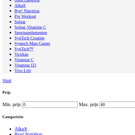
Geen categorie
Alka®
Bye! Nutrition
Pre Workout
Solgar
Solgar Vitamine C
Sportsupplementen
SynTech Creatine
Syntech Mass Gainer
SynTech™
Viridian
Vitamine C
Vitamine D3
Vivo Life
Sluit
Prijs
Min. prijs
Max. prijs
Categorieën
Alka®
Bye! Nutrition