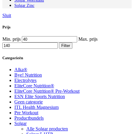
Solgar Weerstand
Solgar Zinc
Sluit
Prijs
Min. prijs
Max. prijs
Filter
Categorieën
Alka®
Bye! Nutrition
Electrolytes
EliteCore Nutrition®
EliteCore Nutrition® Pre-Workout
ESN Elite Sports Nutrition
Geen categorie
ITL Health Magnesium
Pre Workout
Productbundels
Solgar
Alle Solgar producten