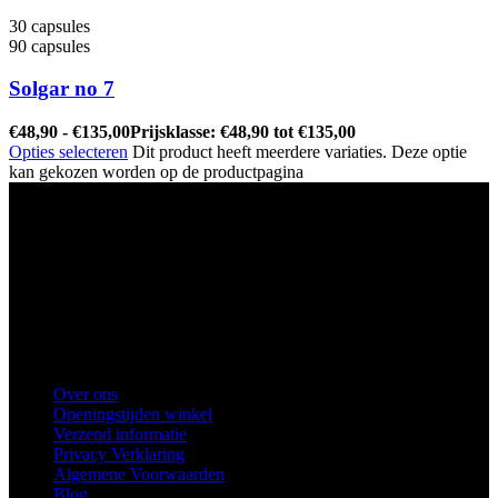
30 capsules
90 capsules
Solgar no 7
€
48,90
-
€
135,00
Prijsklasse: €48,90 tot €135,00
Opties selecteren
Dit product heeft meerdere variaties. Deze optie
kan gekozen worden op de productpagina
Ons winkel adres:
Health Industries Arnhem B.V., Weverstraat 8,
6811EL Arnhem
Telefoon
: 0682683382
Snel naar
Over ons
Openingstijden winkel
Verzend informatie
Privacy Verklaring
Algemene Voorwaarden
Blog