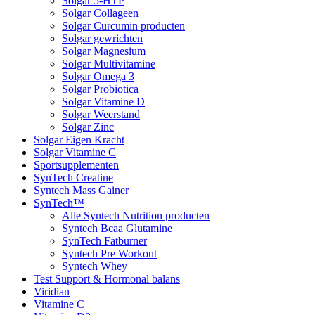
Solgar 5-HTP
Solgar Collageen
Solgar Curcumin producten
Solgar gewrichten
Solgar Magnesium
Solgar Multivitamine
Solgar Omega 3
Solgar Probiotica
Solgar Vitamine D
Solgar Weerstand
Solgar Zinc
Solgar Eigen Kracht
Solgar Vitamine C
Sportsupplementen
SynTech Creatine
Syntech Mass Gainer
SynTech™
Alle Syntech Nutrition producten
Syntech Bcaa Glutamine
SynTech Fatburner
Syntech Pre Workout
Syntech Whey
Test Support & Hormonal balans
Viridian
Vitamine C