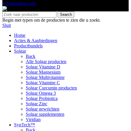
w3specialists.com
Search
Begin met typen om de producten te zien die u zoekt.
Sluit
Home
Acties & Aanbiedingen
Productbundels
Solgar
Back
Alle Solgar producten
Solgar Vitamine D
Solgar Magnesium
Solgar Multivitamine
Solgar Vitamine C
Solgar Curcumin producten
Solgar Omega 3
Solgar Probiotica
Solgar Zinc
Solgar gewrichten
Solgar supplementen
Viridian
SynTech™
Back