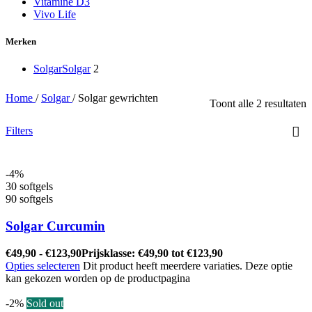
Vitamine D3
Vivo Life
Merken
Solgar
Solgar
2
Home
/
Solgar
/
Solgar gewrichten
Toont alle 2 resultaten
Filters
-4%
30 softgels
90 softgels
Solgar Curcumin
€
49,90
-
€
123,90
Prijsklasse: €49,90 tot €123,90
Opties selecteren
Dit product heeft meerdere variaties. Deze optie
kan gekozen worden op de productpagina
-2%
Sold out