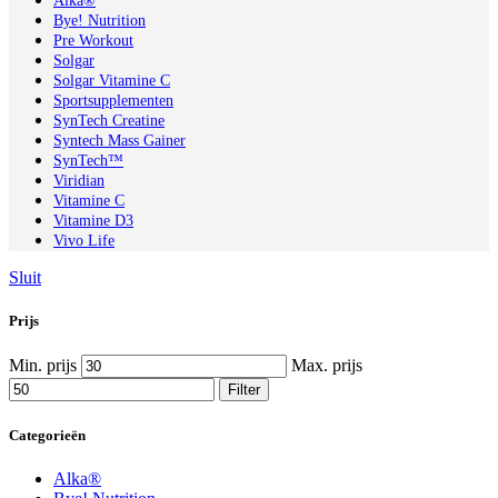
Alka®
Bye! Nutrition
Pre Workout
Solgar
Solgar Vitamine C
Sportsupplementen
SynTech Creatine
Syntech Mass Gainer
SynTech™
Viridian
Vitamine C
Vitamine D3
Vivo Life
Sluit
Prijs
Min. prijs
Max. prijs
Filter
Categorieën
Alka®