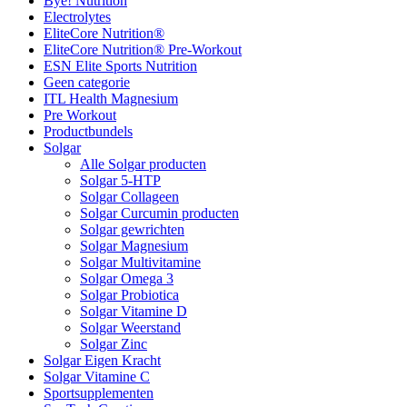
Bye! Nutrition
Electrolytes
EliteCore Nutrition®
EliteCore Nutrition® Pre-Workout
ESN Elite Sports Nutrition
Geen categorie
ITL Health Magnesium
Pre Workout
Productbundels
Solgar
Alle Solgar producten
Solgar 5-HTP
Solgar Collageen
Solgar Curcumin producten
Solgar gewrichten
Solgar Magnesium
Solgar Multivitamine
Solgar Omega 3
Solgar Probiotica
Solgar Vitamine D
Solgar Weerstand
Solgar Zinc
Solgar Eigen Kracht
Solgar Vitamine C
Sportsupplementen