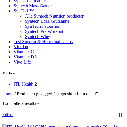
SynTech Creatine
Syntech Mass Gainer
SynTech™
Alle Syntech Nutrition producten
Syntech Bcaa Glutamine
SynTech Fatburner
Syntech Pre Workout
Syntech Whey
Test Support & Hormonal balans
Viridian
Vitamine C
Vitamine D3
Vivo Life
Merken
ITL Health
2
Home
/
Producten getagged “magnesium l-threonaat”
Toont alle 2 resultaten
Filters