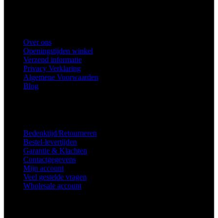
Telefoon
: 0682683382
Snel naar
Over ons
Openingstijden winkel
Verzend informatie
Privacy Verklaring
Algemene Voorwaarden
Blog
Voorkeuren voor toestemming
Service
Bedenktijd/Retourneren
Bestel-levertijden
Garantie & Klachten
Contactgegevens
Mijn account
Veel gestelde vragen
Wholesale account
Inschrijven nieuwsbrief