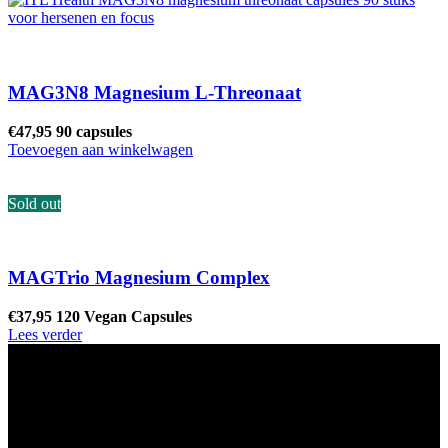
MAG3N8 Magnesium L-Threonaat
€
47,95
90 capsules
Toevoegen aan winkelwagen
Sold out
MAGTrio Magnesium Complex
€
37,95
120 Vegan Capsules
Lees verder
Ons winkel adres:
Health Industries Arnhem B.V., Weverstraat 8,
6811EL Arnhem