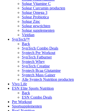
Solgar Vitamine C
Solgar Curcumin producten
Solgar Omega 3
Solgar Probiotica
Solgar Zinc
Solgar gewrichten
Solgar supplementen
Viridian
SynTech™
Back
SynTech Combo Deals
Syntech Pre Workout
SynTech Fatburner
Syntech Whey
SynTech Creatine
Syntech Bcaa Glutamine
Syntech Mass Gainer
Alle Syntech Nutrition producten
Vivo Life
ESN Elite Sports Nutrition
Back
ESN Combo Deals
Pre Workout
Sportsupplementen
Bye! Nutrition