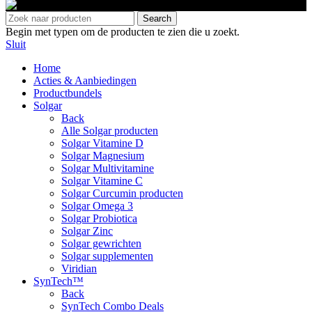
Search
Begin met typen om de producten te zien die u zoekt.
Sluit
Home
Acties & Aanbiedingen
Productbundels
Solgar
Back
Alle Solgar producten
Solgar Vitamine D
Solgar Magnesium
Solgar Multivitamine
Solgar Vitamine C
Solgar Curcumin producten
Solgar Omega 3
Solgar Probiotica
Solgar Zinc
Solgar gewrichten
Solgar supplementen
Viridian
SynTech™
Back
SynTech Combo Deals