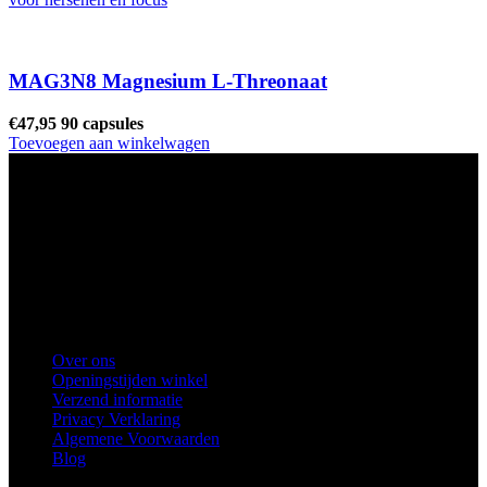
MAG3N8 Magnesium L-Threonaat
€
47,95
90 capsules
Toevoegen aan winkelwagen
Ons winkel adres:
Health Industries Arnhem B.V., Weverstraat 8,
6811EL Arnhem
Telefoon
: 0682683382
Snel naar
Over ons
Openingstijden winkel
Verzend informatie
Privacy Verklaring
Algemene Voorwaarden
Blog
Voorkeuren voor toestemming