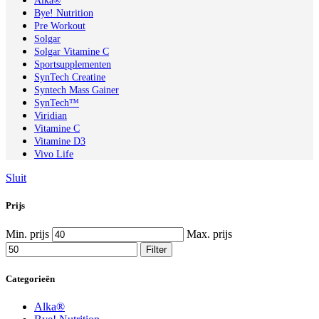
Alka®
Bye! Nutrition
Pre Workout
Solgar
Solgar Vitamine C
Sportsupplementen
SynTech Creatine
Syntech Mass Gainer
SynTech™
Viridian
Vitamine C
Vitamine D3
Vivo Life
Sluit
Prijs
Min. prijs
Max. prijs
Filter
Categorieën
Alka®