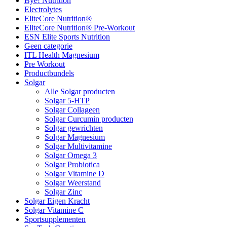
Bye! Nutrition
Electrolytes
EliteCore Nutrition®
EliteCore Nutrition® Pre-Workout
ESN Elite Sports Nutrition
Geen categorie
ITL Health Magnesium
Pre Workout
Productbundels
Solgar
Alle Solgar producten
Solgar 5-HTP
Solgar Collageen
Solgar Curcumin producten
Solgar gewrichten
Solgar Magnesium
Solgar Multivitamine
Solgar Omega 3
Solgar Probiotica
Solgar Vitamine D
Solgar Weerstand
Solgar Zinc
Solgar Eigen Kracht
Solgar Vitamine C
Sportsupplementen