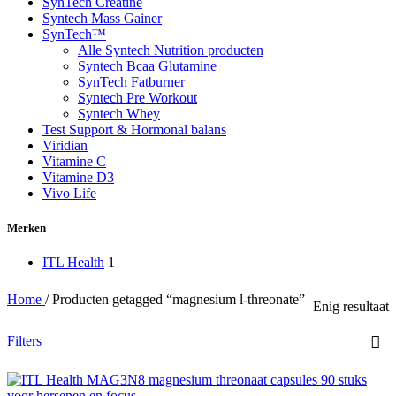
SynTech Creatine
Syntech Mass Gainer
SynTech™
Alle Syntech Nutrition producten
Syntech Bcaa Glutamine
SynTech Fatburner
Syntech Pre Workout
Syntech Whey
Test Support & Hormonal balans
Viridian
Vitamine C
Vitamine D3
Vivo Life
Merken
ITL Health
1
Home
/
Producten getagged “magnesium l-threonate”
Enig resultaat
Filters