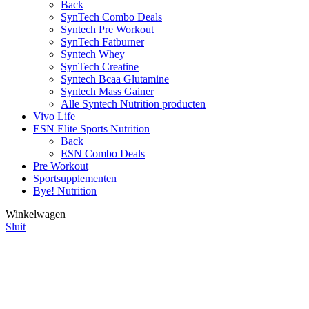
Back
SynTech Combo Deals
Syntech Pre Workout
SynTech Fatburner
Syntech Whey
SynTech Creatine
Syntech Bcaa Glutamine
Syntech Mass Gainer
Alle Syntech Nutrition producten
Vivo Life
ESN Elite Sports Nutrition
Back
ESN Combo Deals
Pre Workout
Sportsupplementen
Bye! Nutrition
Winkelwagen
Sluit