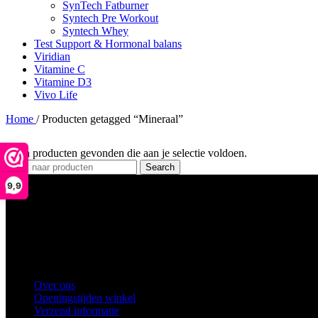
SynTech Fatburner
Syntech Pre Workout
Syntech Whey
Test Support & Hormonal balans
Viridian
Vitamine C
Vitamine D3
Vivo Life
Home
/
Producten getagged “Mineraal”
Geen producten gevonden die aan je selectie voldoen.
Search
9,9
Ons winkel adres:
Health Industries Arnhem B.V., Weverstraat 8, 
Telefoon
: 0682683382
Snel naar
Over ons
Openingstijden winkel
Verzend informatie