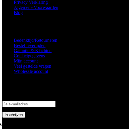
Privacy Verklaring
Algemene Voorwaarden
Blog
Voorkeuren voor toestemming
Service
Bedenktijd/Retourneren
Bestel-levertijden
Garantie & Klachten
Contactgegevens
Mijn account
Veel gestelde vragen
Wholesale account
Inschrijven nieuwsbrief
Schrijf je in om op de hoogte te blijven van aanbiedingen en acties!
Volg ons