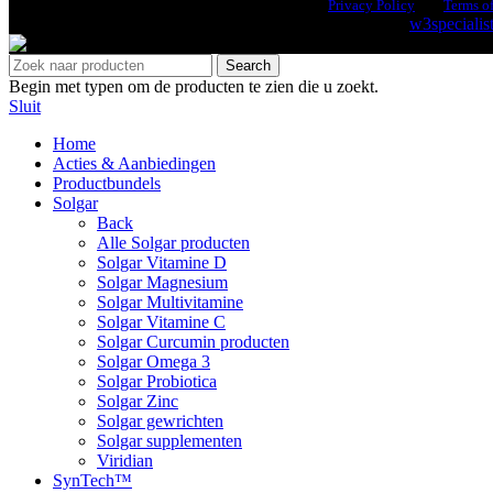
This site is protected by reCAPTCHA and the Google
Privacy Policy
and
Terms of
© 2026 Health Industries Arnhem | Design & Hosting by
w3specialis
Search
Begin met typen om de producten te zien die u zoekt.
Sluit
Home
Acties & Aanbiedingen
Productbundels
Solgar
Back
Alle Solgar producten
Solgar Vitamine D
Solgar Magnesium
Solgar Multivitamine
Solgar Vitamine C
Solgar Curcumin producten
Solgar Omega 3
Solgar Probiotica
Solgar Zinc
Solgar gewrichten
Solgar supplementen
Viridian
SynTech™