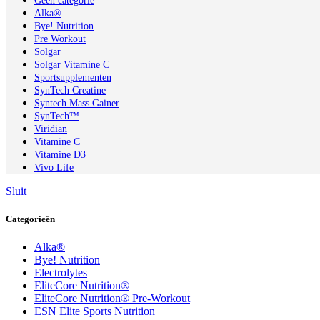
Geen categorie
Alka®
Bye! Nutrition
Pre Workout
Solgar
Solgar Vitamine C
Sportsupplementen
SynTech Creatine
Syntech Mass Gainer
SynTech™
Viridian
Vitamine C
Vitamine D3
Vivo Life
Sluit
Categorieën
Alka®
Bye! Nutrition
Electrolytes
EliteCore Nutrition®
EliteCore Nutrition® Pre-Workout
ESN Elite Sports Nutrition