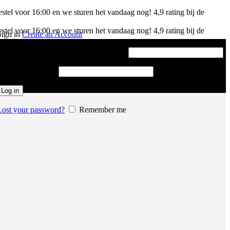
stel voor 16:00 en we sturen het vandaag nog!
4,9 rating bij de
stel voor 16:00 en we sturen het vandaag nog!
4,9 rating bij de
Sign in
Create an Account
Gebruikersnaam of e-mailadres
*
Vereist
Password
*
Vereist
Log in
Lost your password?
Remember me