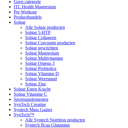
Geen categorie
ITL Health Magnesium
Pre Workout
Productbundels
Solgar
Alle Solgar producten
Solgar 5-HTP
Solgar Collageen
Solgar Curcumin producten
Solgar gewrichten
Solgar Magnesium
Solgar Multivitamine
Solgar Omega 3
Solgar Probiotica
Solgar Vitamine D
Solgar Weerstand
Solgar Zinc
Solgar Eigen Kracht
Solgar Vitamine C
Sportsupplementen
SynTech Creatine
Syntech Mass Gainer
SynTech™
Alle Syntech Nutrition producten
Syntech Bcaa Glutamine