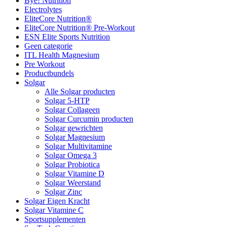
Bye! Nutrition
Electrolytes
EliteCore Nutrition®
EliteCore Nutrition® Pre-Workout
ESN Elite Sports Nutrition
Geen categorie
ITL Health Magnesium
Pre Workout
Productbundels
Solgar
Alle Solgar producten
Solgar 5-HTP
Solgar Collageen
Solgar Curcumin producten
Solgar gewrichten
Solgar Magnesium
Solgar Multivitamine
Solgar Omega 3
Solgar Probiotica
Solgar Vitamine D
Solgar Weerstand
Solgar Zinc
Solgar Eigen Kracht
Solgar Vitamine C
Sportsupplementen