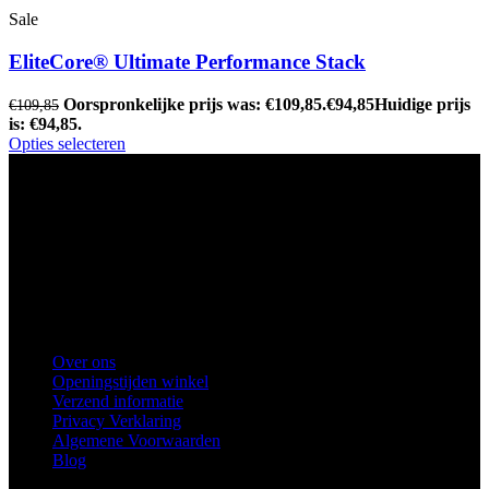
Sale
EliteCore® Ultimate Performance Stack
Oorspronkelijke prijs was: €109,85.
€
94,85
Huidige prijs
€
109,85
is: €94,85.
Opties selecteren
Ons winkel adres:
Health Industries Arnhem B.V., Weverstraat 8,
6811EL Arnhem
Telefoon
: 0682683382
Snel naar
Over ons
Openingstijden winkel
Verzend informatie
Privacy Verklaring
Algemene Voorwaarden
Blog
Voorkeuren voor toestemming