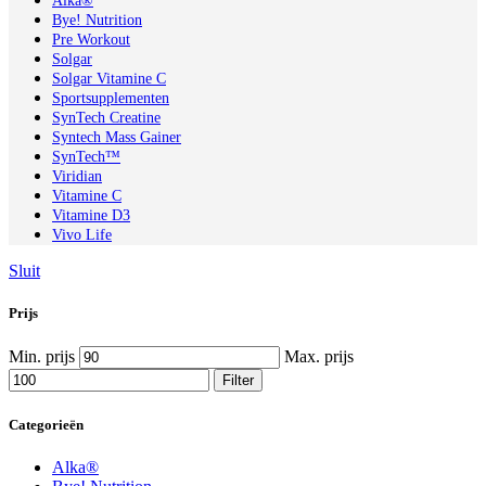
Alka®
Bye! Nutrition
Pre Workout
Solgar
Solgar Vitamine C
Sportsupplementen
SynTech Creatine
Syntech Mass Gainer
SynTech™
Viridian
Vitamine C
Vitamine D3
Vivo Life
Sluit
Prijs
Min. prijs
Max. prijs
Filter
Categorieën
Alka®