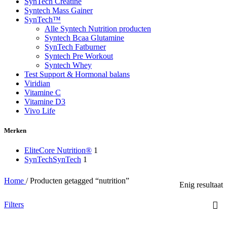
SynTech Creatine
Syntech Mass Gainer
SynTech™
Alle Syntech Nutrition producten
Syntech Bcaa Glutamine
SynTech Fatburner
Syntech Pre Workout
Syntech Whey
Test Support & Hormonal balans
Viridian
Vitamine C
Vitamine D3
Vivo Life
Merken
EliteCore Nutrition®
1
SynTech
SynTech
1
Home
/
Producten getagged “nutrition”
Enig resultaat
Filters