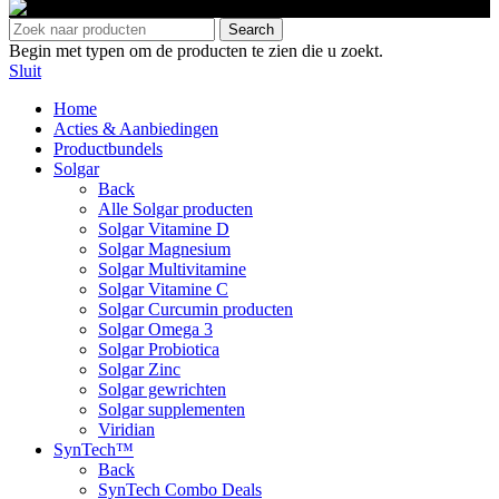
Search
Begin met typen om de producten te zien die u zoekt.
Sluit
Home
Acties & Aanbiedingen
Productbundels
Solgar
Back
Alle Solgar producten
Solgar Vitamine D
Solgar Magnesium
Solgar Multivitamine
Solgar Vitamine C
Solgar Curcumin producten
Solgar Omega 3
Solgar Probiotica
Solgar Zinc
Solgar gewrichten
Solgar supplementen
Viridian
SynTech™
Back
SynTech Combo Deals