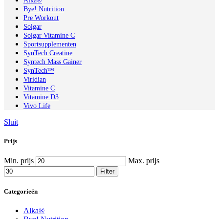
Alka®
Bye! Nutrition
Pre Workout
Solgar
Solgar Vitamine C
Sportsupplementen
SynTech Creatine
Syntech Mass Gainer
SynTech™
Viridian
Vitamine C
Vitamine D3
Vivo Life
Sluit
Prijs
Min. prijs
Max. prijs
Filter
Categorieën
Alka®