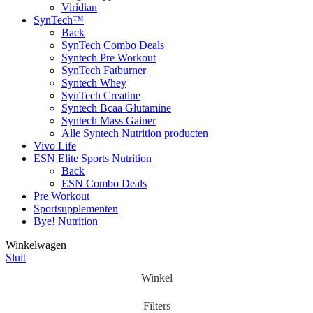
Viridian
SynTech™
Back
SynTech Combo Deals
Syntech Pre Workout
SynTech Fatburner
Syntech Whey
SynTech Creatine
Syntech Bcaa Glutamine
Syntech Mass Gainer
Alle Syntech Nutrition producten
Vivo Life
ESN Elite Sports Nutrition
Back
ESN Combo Deals
Pre Workout
Sportsupplementen
Bye! Nutrition
Winkelwagen
Sluit
Winkel
Filters