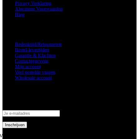
Privacy Verklaring
Algemene Voorwaarden
Blog
Voorkeuren voor toestemming
Service
Bedenktijd/Retourneren
Bestel-levertijden
Garantie & Klachten
Contactgegevens
Mijn account
Veel gestelde vragen
Wholesale account
Inschrijven nieuwsbrief
Schrijf je in om op de hoogte te blijven van aanbiedingen en acties!
Volg ons