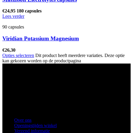
€
24,95
180 capsules
Lees verder
90 capsules
Viridian Potassium Magnesium
€
26,30
Opties selecteren
Dit product heeft meerdere variaties. Deze optie
kan gekozen worden op de productpagina
Ons winkel adres:
Health Industries Arnhem B.V., Weverstraat 8,
6811EL Arnhem
Telefoon
: 0682683382
Snel naar
Over ons
Openingstijden winkel
Verzend informatie