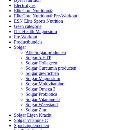
Bye! Nutrition
Electrolytes
EliteCore Nutrition®
EliteCore Nutrition® Pre-Workout
ESN Elite Sports Nutrition
Geen categorie
ITL Health Magnesium
Pre Workout
Productbundels
Solgar
Alle Solgar producten
Solgar 5-HTP
Solgar Collageen
Solgar Curcumin producten
Solgar gewrichten
Solgar Magnesium
Solgar Multivitamine
Solgar Omega 3
Solgar Probiotica
Solgar Vitamine D
Solgar Weerstand
Solgar Zinc
Solgar Eigen Kracht
Solgar Vitamine C
Sportsupplementen