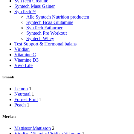
SynTech Creatine
Syntech Mass Gainer
SynTech™
Alle Syntech Nutrition producten
Syntech Bcaa Glutamine
SynTech Fatburner
Syntech Pre Workout
Syntech Whey
Test Support & Hormonal balans
Viridian
Vitamine C
Vitamine D3
Vivo Life
Smaak
Lemon
1
Neutraal
1
Forrest Fruit
1
Peach
1
Merken
Mattisson
Mattisson
2
Viridian Vitamins
Viridian Vitamins
1