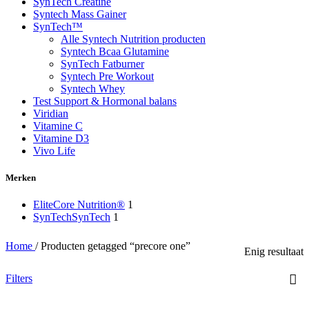
SynTech Creatine
Syntech Mass Gainer
SynTech™
Alle Syntech Nutrition producten
Syntech Bcaa Glutamine
SynTech Fatburner
Syntech Pre Workout
Syntech Whey
Test Support & Hormonal balans
Viridian
Vitamine C
Vitamine D3
Vivo Life
Merken
EliteCore Nutrition®
1
SynTech
SynTech
1
Home
/
Producten getagged “precore one”
Enig resultaat
Filters