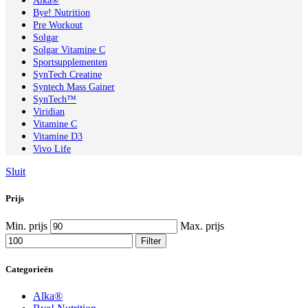
Alka®
Bye! Nutrition
Pre Workout
Solgar
Solgar Vitamine C
Sportsupplementen
SynTech Creatine
Syntech Mass Gainer
SynTech™
Viridian
Vitamine C
Vitamine D3
Vivo Life
Sluit
Prijs
Min. prijs
Max. prijs
Filter
Categorieën
Alka®