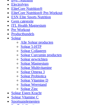
Bye! Nutrition
Electrolytes
EliteCore Nutrition®
EliteCore Nutrition® Pre-Workout
ESN Elite Sports Nutrition
Geen categorie
ITL Health Magnesium
Pre Workout
Productbundels
Solgar
Alle Solgar producten
Solgar 5-HTP
Solgar Collageen
Solgar Curcumin producten
Solgar gewrichten
Solgar Magnesium
Solgar Multivitamine
Solgar Omega 3
Solgar Probiotica
Solgar Vitamine D
Solgar Weerstand
Solgar Zinc
Solgar Eigen Kracht
Solgar Vitamine C
Sportsupplementen