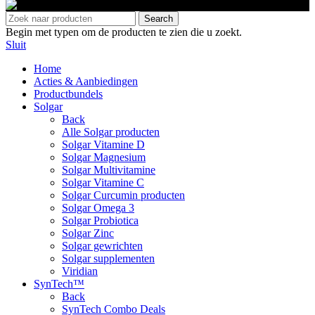
Search
Begin met typen om de producten te zien die u zoekt.
Sluit
Home
Acties & Aanbiedingen
Productbundels
Solgar
Back
Alle Solgar producten
Solgar Vitamine D
Solgar Magnesium
Solgar Multivitamine
Solgar Vitamine C
Solgar Curcumin producten
Solgar Omega 3
Solgar Probiotica
Solgar Zinc
Solgar gewrichten
Solgar supplementen
Viridian
SynTech™
Back
SynTech Combo Deals