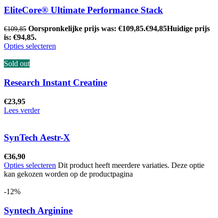
EliteCore® Ultimate Performance Stack
Oorspronkelijke prijs was: €109,85.
€
94,85
Huidige prijs
€
109,85
is: €94,85.
Opties selecteren
Sold out
Research Instant Creatine
€
23,95
Lees verder
SynTech Aestr-X
€
36,90
Opties selecteren
Dit product heeft meerdere variaties. Deze optie
kan gekozen worden op de productpagina
-12%
Syntech Arginine