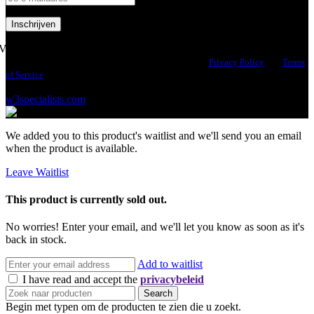
Volg ons
This site is protected by reCAPTCHA and the Google
Privacy Policy
and
Terms
of Service
apply.
© 2026 Health Industries Arnhem | Design & Hosting by
w3specialists.com
We added you to this product's waitlist and we'll send you an email
when the product is available.
Leave Waitlist
This product is currently sold out.
No worries! Enter your email, and we'll let you know as soon as it's
back in stock.
Add to waitlist
I have read and accept the
privacybeleid
Search
Begin met typen om de producten te zien die u zoekt.