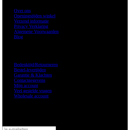
Over ons
Openingstijden winkel
Verzend informatie
Privacy Verklaring
Algemene Voorwaarden
Blog
Voorkeuren voor toestemming
Service
Bedenktijd/Retourneren
Bestel-levertijden
Garantie & Klachten
Contactgegevens
Mijn account
Veel gestelde vragen
Wholesale account
Inschrijven nieuwsbrief
Schrijf je in om op de hoogte te blijven van aanbiedingen en acties!