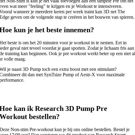
het Non-Stim is kun je het vaak toevoegen aan een simpele Pré om net
even wat meer "feeling" te krijgen en je Workout te intensiveren.
Vooral wanneer je meerdere keren per week traint kan 3D net The
Edge geven om de volgende stap te creëren in het bouwen van spieren.
Hoe kun je het beste innemen?
Het beste is om het 20 minuten voor je workout in te nemen. Eet in
ieder geval niet teveel voordat je gaat sporten. Zodat je lichaam fris aan
de training kan beginnen. Ook je pre workout werkt beter op een niet a
te volle maag.
Wil je naast 3D Pump toch een extra boost met een stimulant?
Combineer dit dan met SynTsize Pump of Aestr-X voor maximale
performance.
Hoe kan ik Research 3D Pump Pre
Workout bestellen?
Deze Non-stim Pre-workout kun je bij ons online bestellen. Bestel je
voor 17:00 uur? Dan versturen we dit product van Research Sports