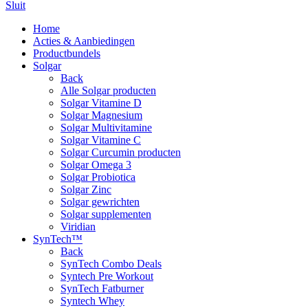
Sluit
Home
Acties & Aanbiedingen
Productbundels
Solgar
Back
Alle Solgar producten
Solgar Vitamine D
Solgar Magnesium
Solgar Multivitamine
Solgar Vitamine C
Solgar Curcumin producten
Solgar Omega 3
Solgar Probiotica
Solgar Zinc
Solgar gewrichten
Solgar supplementen
Viridian
SynTech™
Back
SynTech Combo Deals
Syntech Pre Workout
SynTech Fatburner
Syntech Whey