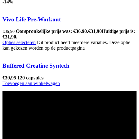
-14%
Vivo Life Pre-Workout
Oorspronkelijke prijs was: €36,90.
€
31,90
Huidige prijs is:
€
36,90
€31,90.
Opties selecteren
Dit product heeft meerdere variaties. Deze optie
kan gekozen worden op de productpagina
Buffered Creatine Syntech
€
39,95
120 capsules
Toevoegen aan winkelwagen
Ons winkel adres:
Health Industries Arnhem B.V., Weverstraat 8,
6811EL Arnhem
Telefoon
: 0682683382
Snel naar