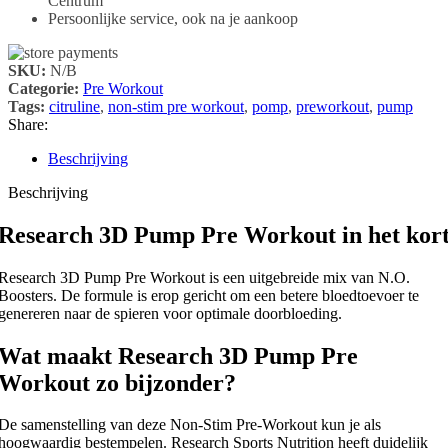
Centrum
Persoonlijke service, ook na je aankoop
SKU:
N/B
Categorie:
Pre Workout
Tags:
citruline
,
non-stim pre workout
,
pomp
,
preworkout
,
pump
Share:
Beschrijving
Beschrijving
Research 3D Pump Pre Workout in het kor
Research 3D Pump Pre Workout is een uitgebreide mix van N.O.
Boosters. De formule is erop gericht om een betere bloedtoevoer te
genereren naar de spieren voor optimale doorbloeding.
Wat maakt Research 3D Pump Pre
Workout zo bijzonder?
De samenstelling van deze Non-Stim Pre-Workout kun je als
hoogwaardig bestempelen. Research Sports Nutrition heeft duidelijk