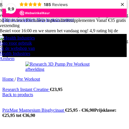
×
185
Reviews
Bestel voor 16:00 en we sturen het vandaag nog!
4,9 rating bij de
9,9
reviews
Exclusieve topkwaliteitssupplementen
Vanaf €35 gratis
verzending
Bestel voor 16:00 en we sturen het vandaag nog!
4,9 rating
Skip to navigation
Skip to main content
bij de reviews
Exclusieve topkwaliteitssupplementen
Vanaf €35 gratis
verzending
Bestel voor 16:00 en we sturen het vandaag nog!
4,9 rating bij de
reviews
Exclusieve topkwaliteitssupplementen
Vanaf €35 gratis
verzending
Bestel voor 16:00 en we sturen het vandaag nog!
4,9 rating
bij de reviews
Exclusieve topkwaliteitssupplementen
Vanaf €35 gratis
verzending
Home
/
Pre Workout
Research Instant Creatine
€
23,95
Back to products
PrizMag Magnesium Bisglycinaat
€
25,95
-
€
36,90
Prijsklasse:
€25,95 tot €36,90