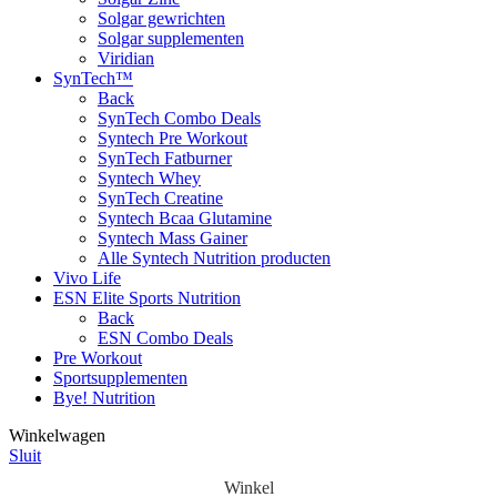
Solgar gewrichten
Solgar supplementen
Viridian
SynTech™
Back
SynTech Combo Deals
Syntech Pre Workout
SynTech Fatburner
Syntech Whey
SynTech Creatine
Syntech Bcaa Glutamine
Syntech Mass Gainer
Alle Syntech Nutrition producten
Vivo Life
ESN Elite Sports Nutrition
Back
ESN Combo Deals
Pre Workout
Sportsupplementen
Bye! Nutrition
Winkelwagen
Sluit
Winkel