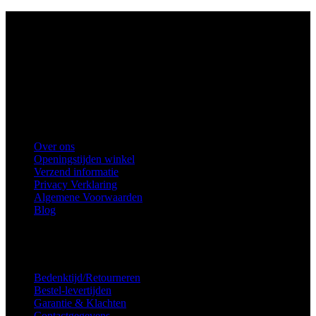
Ons winkel adres:
Health Industries Arnhem B.V., Weverstraat 8,
6811EL Arnhem
Telefoon
: 0682683382
Snel naar
Over ons
Openingstijden winkel
Verzend informatie
Privacy Verklaring
Algemene Voorwaarden
Blog
Voorkeuren voor toestemming
Service
Bedenktijd/Retourneren
Bestel-levertijden
Garantie & Klachten
Contactgegevens