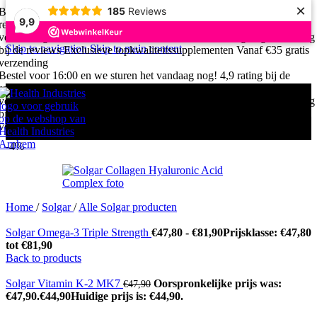
×
185
Reviews
Bestel voor 16:00 en we sturen het vandaag nog!
4,9 rating bij de
9,9
reviews
Exclusieve topkwaliteitssupplementen
Vanaf €35 gratis
verzending
Bestel voor 16:00 en we sturen het vandaag nog!
4,9 rating
Skip to navigation
Skip to main content
bij de reviews
Exclusieve topkwaliteitssupplementen
Vanaf €35 gratis
verzending
Bestel voor 16:00 en we sturen het vandaag nog!
4,9 rating bij de
reviews
Exclusieve topkwaliteitssupplementen
Vanaf €35 gratis
verzending
Bestel voor 16:00 en we sturen het vandaag nog!
4,9 rating
bij de reviews
Exclusieve topkwaliteitssupplementen
Vanaf €35 gratis
verzending
-4%
Home
/
Solgar
/
Alle Solgar producten
Solgar Omega-3 Triple Strength
€
47,80
-
€
81,90
Prijsklasse: €47,80
tot €81,90
Back to products
Solgar Vitamin K-2 MK7
Oorspronkelijke prijs was:
€
47,90
€47,90.
€
44,90
Huidige prijs is: €44,90.