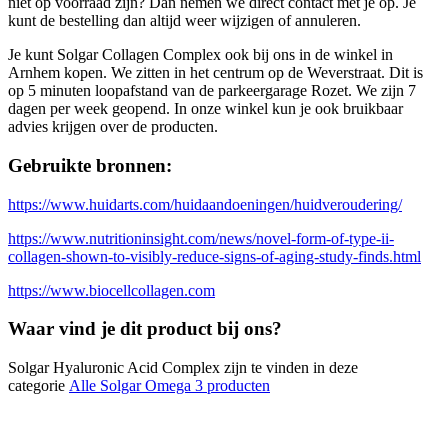
niet op voorraad zijn? Dan nemen we direct contact met je op. Je
kunt de bestelling dan altijd weer wijzigen of annuleren.
Je kunt Solgar Collagen Complex ook bij ons in de winkel in
Arnhem kopen. We zitten in het centrum op de Weverstraat. Dit is
op 5 minuten loopafstand van de parkeergarage Rozet. We zijn 7
dagen per week geopend. In onze winkel kun je ook bruikbaar
advies krijgen over de producten.
Gebruikte bronnen:
https://www.huidarts.com/huidaandoeningen/huidveroudering/
https://www.nutritioninsight.com/news/novel-form-of-type-ii-
collagen-shown-to-visibly-reduce-signs-of-aging-study-finds.html
https://www.biocellcollagen.com
Waar vind je dit product bij ons?
Solgar Hyaluronic Acid Complex zijn te vinden in deze
categorie
Alle Solgar Omega 3 producten