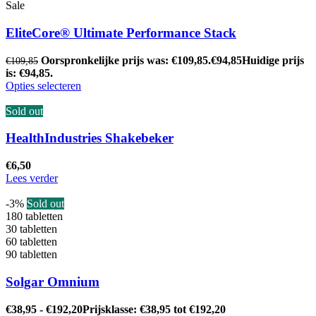
Sale
EliteCore® Ultimate Performance Stack
Oorspronkelijke prijs was: €109,85.
€
94,85
Huidige prijs
€
109,85
is: €94,85.
Opties selecteren
Sold out
HealthIndustries Shakebeker
€
6,50
Lees verder
-3%
Sold out
180 tabletten
30 tabletten
60 tabletten
90 tabletten
Solgar Omnium
€
38,95
-
€
192,20
Prijsklasse: €38,95 tot €192,20