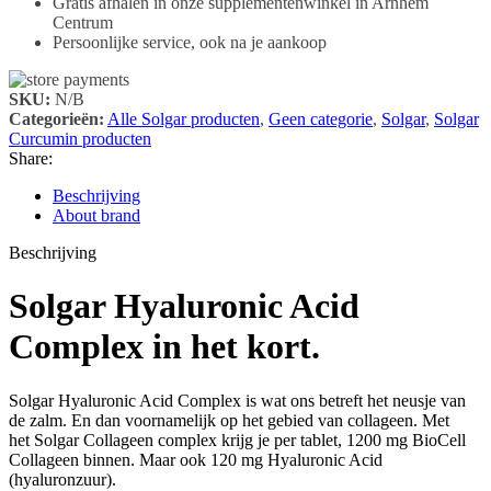
Gratis afhalen in onze supplementenwinkel in Arnhem
Centrum
Persoonlijke service, ook na je aankoop
SKU:
N/B
Categorieën:
Alle Solgar producten
,
Geen categorie
,
Solgar
,
Solgar
Curcumin producten
Share:
Beschrijving
About brand
Beschrijving
Solgar Hyaluronic Acid
Complex in het kort.
Solgar Hyaluronic Acid Complex is wat ons betreft het neusje van
de zalm. En dan voornamelijk op het gebied van collageen. Met
het Solgar Collageen complex krijg je per tablet, 1200 mg BioCell
Collageen binnen. Maar ook 120 mg Hyaluronic Acid
(hyaluronzuur).