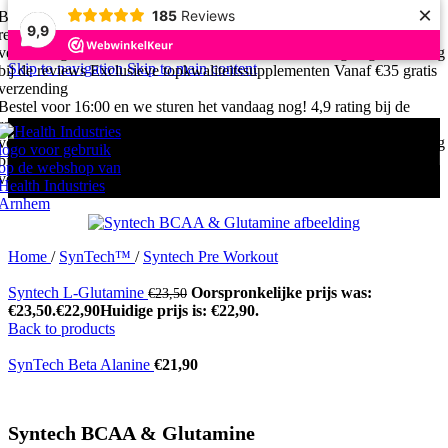
×
185
Reviews
Bestel voor 16:00 en we sturen het vandaag nog!
4,9 rating bij de
9,9
reviews
Exclusieve topkwaliteitssupplementen
Vanaf €35 gratis
verzending
Bestel voor 16:00 en we sturen het vandaag nog!
4,9 rating
Skip to navigation
Skip to main content
bij de reviews
Exclusieve topkwaliteitssupplementen
Vanaf €35 gratis
verzending
Bestel voor 16:00 en we sturen het vandaag nog!
4,9 rating bij de
reviews
Exclusieve topkwaliteitssupplementen
Vanaf €35 gratis
verzending
Bestel voor 16:00 en we sturen het vandaag nog!
4,9 rating
bij de reviews
Exclusieve topkwaliteitssupplementen
Vanaf €35 gratis
verzending
Home
/
SynTech™
/
Syntech Pre Workout
Syntech L-Glutamine
Oorspronkelijke prijs was:
€
23,50
€23,50.
€
22,90
Huidige prijs is: €22,90.
Back to products
SynTech Beta Alanine
€
21,90
Syntech BCAA & Glutamine