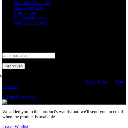
Garantie & Klachten
Contactgegevens
Mijn account
Veel gestelde vragen
Wholesale account
Inschrijven nieuwsbrief
Schrijf je in om op de hoogte te blijven van aanbiedingen en acties!
Volg ons
This site is protected by reCAPTCHA and the Google
Privacy Policy
and
Terms
of Service
apply.
© 2026 Health Industries Arnhem | Design & Hosting by
w3specialists.com
We added you to this product's waitlist and we'll send you an email
when the product is available.
Leave Waitlist