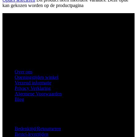
kan gekozen worden op de productpagina
Ons winkel adres:
Health Industries Arnhem B.V., Weverstraat 8,
6811EL Arnhem
Telefoon
: 0682683382
Snel naar
Over ons
Openingstijden winkel
Verzend informatie
Privacy Verklaring
Algemene Voorwaarden
Blog
Voorkeuren voor toestemming
Service
Bedenktijd/Retourneren
Bestel-levertijden