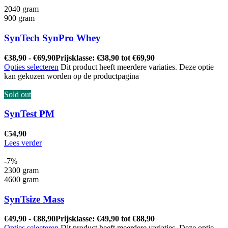
2040 gram
900 gram
SynTech SynPro Whey
€
38,90
-
€
69,90
Prijsklasse: €38,90 tot €69,90
Opties selecteren
Dit product heeft meerdere variaties. Deze optie
kan gekozen worden op de productpagina
Sold out
SynTest PM
€
54,90
Lees verder
-7%
2300 gram
4600 gram
SynTsize Mass
€
49,90
-
€
88,90
Prijsklasse: €49,90 tot €88,90
Opties selecteren
Dit product heeft meerdere variaties. Deze optie