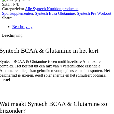
SKU:
N/B
Categorieën:
Alle Syntech Nutrition producten
,
Sportsupplementen
,
Syntech Bcaa Glutamine
,
Syntech Pre Workout
Share:
Beschrijving
Beschrijving
Syntech BCAA & Glutamine in het kort
Syntech BCAA & Glutamine is een multi inzetbare Aminozuren
complex. Het bestaat uit een mix van 4 verschillende essentiële
Aminozuren die je kan gebruiken voor, tijdens en na het sporten. Het
beschermd je spieren, geeft spier energie en het stimuleert optimaal
herstel.
Wat maakt Syntech BCAA & Glutamine zo
bijzonder?