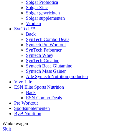
Solgar Probiotica
Solgar Zinc
Solgar gewrichten
Solgar supplementen
Viridian
SynTech™
Back
SynTech Combo Deals
Syntech Pre Workout
SynTech Fatburner
Syntech Whey
SynTech Creatine
Syntech Bcaa Glutamine
Syntech Mass Gainer
Alle Syntech Nutrition producten
Vivo Life
ESN Elite Sports Nutrition
Back
ESN Combo Deals
Pre Workout
Sportsupplementen
Bye! Nutrition
Winkelwagen
Sluit