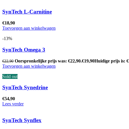
SynTech L-Carnitine
€
18,90
Toevoegen aan winkelwagen
-13%
SynTech Omega 3
Oorspronkelijke prijs was: €22,90.
€
19,90
Huidige prijs is: 
€
22,90
Toevoegen aan winkelwagen
Sold out
SynTech Synedrine
€
54,90
Lees verder
SynTech Synflex