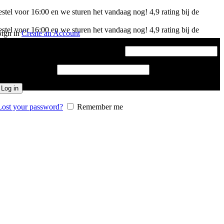
stel voor 16:00 en we sturen het vandaag nog!
4,9 rating bij de
stel voor 16:00 en we sturen het vandaag nog!
4,9 rating bij de
Sign in
Create an Account
Gebruikersnaam of e-mailadres
*
Vereist
Password
*
Vereist
Log in
Lost your password?
Remember me