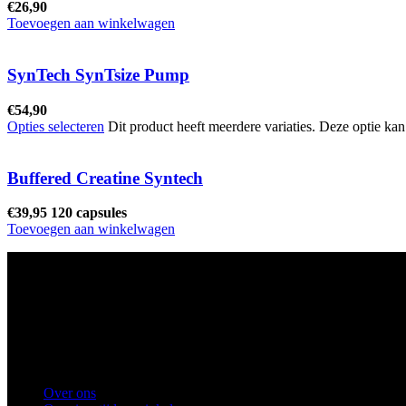
€
26,90
Toevoegen aan winkelwagen
SynTech SynTsize Pump
€
54,90
Opties selecteren
Dit product heeft meerdere variaties. Deze optie k
Buffered Creatine Syntech
€
39,95
120 capsules
Toevoegen aan winkelwagen
Ons winkel adres:
Health Industries Arnhem B.V., Weverstraat 8, 
Telefoon
: 0682683382
Snel naar
Over ons