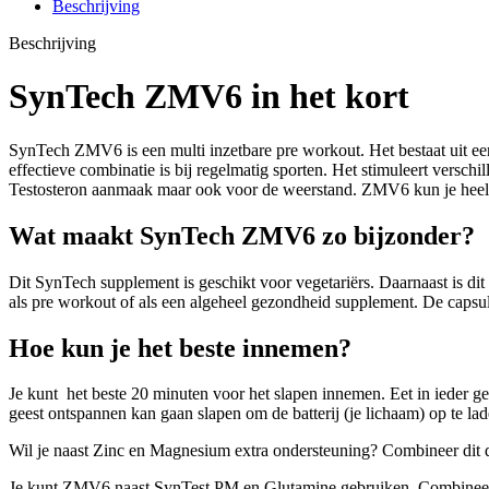
Beschrijving
Beschrijving
SynTech ZMV6 in het kort
SynTech ZMV6 is een multi inzetbare pre workout. Het bestaat uit e
effectieve combinatie is bij regelmatig sporten. Het stimuleert versch
Testosteron aanmaak maar ook voor de weerstand. ZMV6 kun je heel go
Wat maakt SynTech ZMV6 zo bijzonder?
Dit SynTech supplement is geschikt voor vegetariërs. Daarnaast is d
als pre workout of als een algeheel gezondheid supplement. De capsu
Hoe kun je het beste innemen?
Je kunt het beste 20 minuten voor het slapen innemen. Eet in ieder gev
geest ontspannen kan gaan slapen om de batterij (je lichaam) op te lad
Wil je naast Zinc en Magnesium extra ondersteuning? Combineer dit
Je kunt ZMV6 naast SynTest PM en Glutamine gebruiken. Combineer h