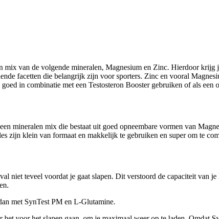
en mix van de volgende mineralen, Magnesium en Zinc. Hierdoor krijg j
illende facetten die belangrijk zijn voor sporters. Zinc en vooral Magne
ed in combinatie met een Testosteron Booster gebruiken of als een op
it een mineralen mix die bestaat uit goed opneembare vormen van Magn
les zijn klein van formaat en makkelijk te gebruiken en super om te 
al niet teveel voordat je gaat slapen. Dit verstoord de capaciteit van j
en.
 dan met SynTest PM en L-Glutamine.
et voor het slapen gaan, om je maximaal weer op te laden. Omdat Sy