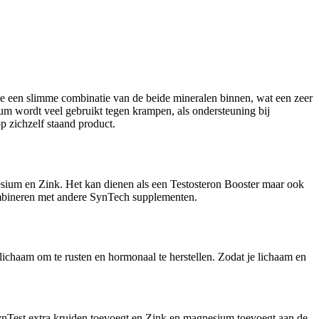
e een slimme combinatie van de beide mineralen binnen, wat een zeer
sium wordt veel gebruikt tegen krampen, als ondersteuning bij
 zichzelf staand product.
esium en Zink. Het kan dienen als een Testosteron Booster maar ook
combineren met andere SynTech supplementen.
e lichaam om te rusten en hormonaal te herstellen. Zodat je lichaam en
nTest extra kruiden toevoegt en Zink en magnesium toevoegt aan de