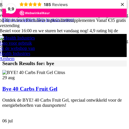
×
185
Reviews
Bestel voor 16:00 en we sturen het vandaag nog!
4,9 rating bij de
9,9
reviews
Exclusieve topkwaliteitssupplementen
Vanaf €35 gratis
verzending
Bestel voor 16:00 en we sturen het vandaag nog!
4,9 rating
Skip to navigation
Skip to main content
bij de reviews
Exclusieve topkwaliteitssupplementen
Vanaf €35 gratis
verzending
Bestel voor 16:00 en we sturen het vandaag nog!
4,9 rating bij de
reviews
Exclusieve topkwaliteitssupplementen
Vanaf €35 gratis
verzending
Bestel voor 16:00 en we sturen het vandaag nog!
4,9 rating
bij de reviews
Exclusieve topkwaliteitssupplementen
Vanaf €35 gratis
verzending
Search Results for: bye
29
aug
Bye 40 Carbs Fruit Gel
Ontdek de BYE! 40 Carbs Fruit Gel, speciaal ontwikkeld voor de
energiebehoeften van duursporters!
06
jul