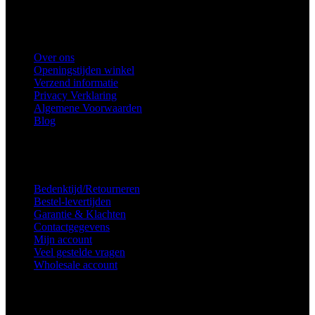
Telefoon
: 0682683382
Snel naar
Over ons
Openingstijden winkel
Verzend informatie
Privacy Verklaring
Algemene Voorwaarden
Blog
Voorkeuren voor toestemming
Service
Bedenktijd/Retourneren
Bestel-levertijden
Garantie & Klachten
Contactgegevens
Mijn account
Veel gestelde vragen
Wholesale account
Inschrijven nieuwsbrief