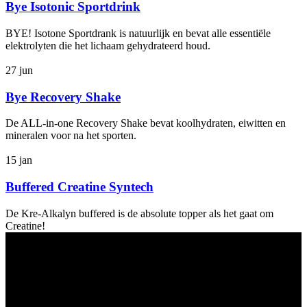
Bye Isotonic Sportdrink
BYE! Isotone Sportdrank is natuurlijk en bevat alle essentiële
elektrolyten die het lichaam gehydrateerd houd.
27
jun
Bye Recovery Shake
De ALL-in-one Recovery Shake bevat koolhydraten, eiwitten en
mineralen voor na het sporten.
15
jan
Buffered Creatine Syntech
De Kre-Alkalyn buffered is de absolute topper als het gaat om
Creatine!
Ons winkel adres:
Health Industries Arnhem B.V., Weverstraat 8,
6811EL Arnhem