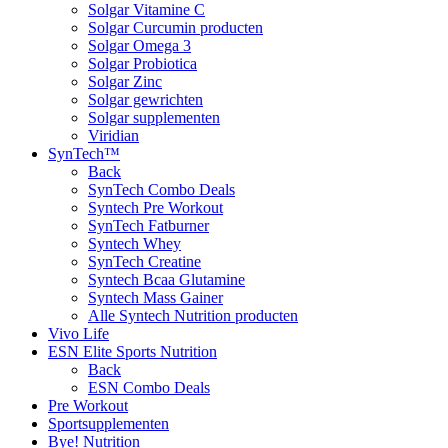
Solgar Vitamine C
Solgar Curcumin producten
Solgar Omega 3
Solgar Probiotica
Solgar Zinc
Solgar gewrichten
Solgar supplementen
Viridian
SynTech™
Back
SynTech Combo Deals
Syntech Pre Workout
SynTech Fatburner
Syntech Whey
SynTech Creatine
Syntech Bcaa Glutamine
Syntech Mass Gainer
Alle Syntech Nutrition producten
Vivo Life
ESN Elite Sports Nutrition
Back
ESN Combo Deals
Pre Workout
Sportsupplementen
Bye! Nutrition