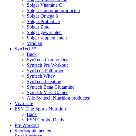
Solgar Vitamine C
Solgar Curcumin producten
Solgar Omega 3
Solgar Probiotica
Solgar Zinc
Solgar gewrichten
Solgar supplementen
Viridian
SynTech™
Back
SynTech Combo Deals
Syntech Pre Workout
SynTech Fatburner
Syntech Whey
SynTech Creatine
Syntech Bcaa Glutamine
Syntech Mass Gainer
Alle Syntech Nutrition producten
Vivo Life
ESN Elite Sports Nutrition
Back
ESN Combo Deals
Pre Workout
Sportsupplementen