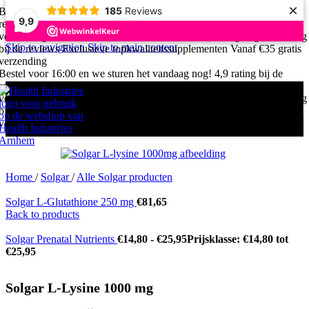
×
185
Reviews
Bestel voor 16:00 en we sturen het vandaag nog!
4,9 rating bij de
9,9
reviews
Exclusieve topkwaliteitssupplementen
Vanaf €35 gratis
verzending
Bestel voor 16:00 en we sturen het vandaag nog!
4,9 rating
Skip to navigation
Skip to main content
bij de reviews
Exclusieve topkwaliteitssupplementen
Vanaf €35 gratis
verzending
Bestel voor 16:00 en we sturen het vandaag nog!
4,9 rating bij de
reviews
Exclusieve topkwaliteitssupplementen
Vanaf €35 gratis
verzending
Bestel voor 16:00 en we sturen het vandaag nog!
4,9 rating
bij de reviews
Exclusieve topkwaliteitssupplementen
Vanaf €35 gratis
verzending
Home
/
Solgar
/
Alle Solgar producten
Solgar L-Glutathione 250 mg
€
81,65
Back to products
Solgar Prenatal Nutrients
€
14,80
-
€
25,95
Prijsklasse: €14,80 tot
€25,95
Solgar L-Lysine 1000 mg