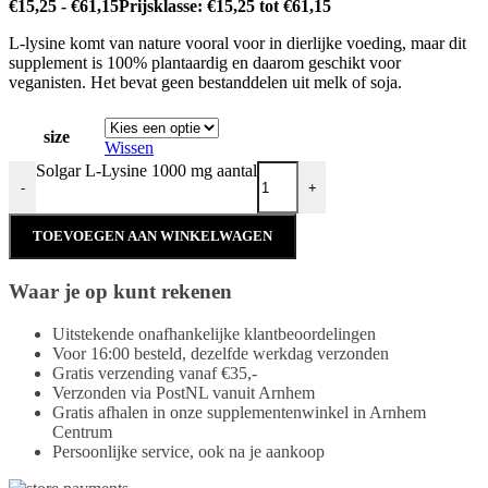
€
15,25
-
€
61,15
Prijsklasse: €15,25 tot €61,15
L-lysine komt van nature vooral voor in dierlijke voeding, maar dit
supplement is 100% plantaardig en daarom geschikt voor
veganisten. Het bevat geen bestanddelen uit melk of soja.
size
Wissen
Solgar L-Lysine 1000 mg aantal
-
+
TOEVOEGEN AAN WINKELWAGEN
Waar je op kunt rekenen
Uitstekende onafhankelijke klantbeoordelingen
Voor 16:00 besteld, dezelfde werkdag verzonden
Gratis verzending vanaf €35,-
Verzonden via PostNL vanuit Arnhem
Gratis afhalen in onze supplementenwinkel in Arnhem
Centrum
Persoonlijke service, ook na je aankoop