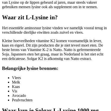
van Lysine op de lippen gebeurd al jaren, maar steeds vakeer
gebruiken mensen lysine ook als supplement om in te nemen.
Waar zit L-Lysine in?
Het essentiële aminozuur lysine vinden we namelijk vooral terug in
verschillende dierlijke eiwitten zoals zuivel en vlees.
Kleine hoeveelheden vitamine K2 komen voornamelijk in lever,
kaas en eigeel. Dit zijn producten die je niet teveel moet eten. De
beste brons van Vitamine K-2 is Natto. Natto is gefermenteerde
Soja. Japanners eten het graag, maar in Nederland is het niet echt
een delicatesse. Solgar K2 is afkomstig van Natto extract.
Belangrijke lysine bronnen:
Vlees
Melk
Kaas
Vis
Avocado
Peulvruchten
Waar kun je Solgar L-Lysine 1000 mg