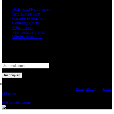
Bedenktijd/Retourneren
Bestel-levertijden
Garantie & Klachten
Contactgegevens
Mijn account
Veel gestelde vragen
Wholesale account
Inschrijven nieuwsbrief
Schrijf je in om op de hoogte te blijven van aanbiedingen en acties!
Volg ons
This site is protected by reCAPTCHA and the Google
Privacy Policy
and
Terms
of Service
apply.
© 2026 Health Industries Arnhem | Design & Hosting by
w3specialists.com