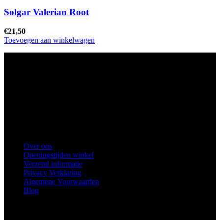
Solgar Valerian Root
€
21,50
Toevoegen aan winkelwagen
Ons winkel adres:
Health Industries Arnhem B.V., Weverstraat 8,
6811EL Arnhem
Telefoon
: 0682683382
Snel naar
Over ons
Openingstijden winkel
Verzend informatie
Privacy Verklaring
Algemene Voorwaarden
Blog
Voorkeuren voor toestemming
Service