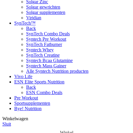
Solgar Zinc
Solgar gewrichten
Solgar supplementen
Viridian
SynTech™
Back
SynTech Combo Deals
Syntech Pre Workout
SynTech Fatburner
Syntech Whey
SynTech Creatine
Syntech Bcaa Glutamine
Syntech Mass Gainer
Alle Syntech Nutrition producten
Vivo Life
ESN Elite Sports Nutrition
Back
ESN Combo Deals
Pre Workout
Sportsupplementen
Bye! Nutrition
Winkelwagen
Sluit
Winkel