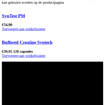
kan gekozen worden op de productpagina
SynTest PM
€
54,90
Toevoegen aan winkelwagen
Buffered Creatine Syntech
€
39,95
120 capsules
Toevoegen aan winkelwagen
Ons winkel adres:
Health Industries Arnhem B.V., Weverstraat 8,
6811EL Arnhem
Telefoon
: 0682683382
Snel naar