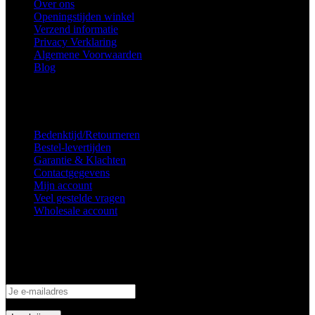
Over ons
Openingstijden winkel
Verzend informatie
Privacy Verklaring
Algemene Voorwaarden
Blog
Voorkeuren voor toestemming
Service
Bedenktijd/Retourneren
Bestel-levertijden
Garantie & Klachten
Contactgegevens
Mijn account
Veel gestelde vragen
Wholesale account
Inschrijven nieuwsbrief
Schrijf je in om op de hoogte te blijven van aanbiedingen en acties!