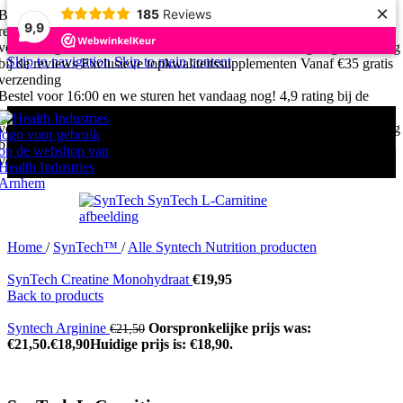
×
185
Reviews
Bestel voor 16:00 en we sturen het vandaag nog!
4,9 rating bij de
9,9
reviews
Exclusieve topkwaliteitssupplementen
Vanaf €35 gratis
verzending
Bestel voor 16:00 en we sturen het vandaag nog!
4,9 rating
Skip to navigation
Skip to main content
bij de reviews
Exclusieve topkwaliteitssupplementen
Vanaf €35 gratis
verzending
Bestel voor 16:00 en we sturen het vandaag nog!
4,9 rating bij de
reviews
Exclusieve topkwaliteitssupplementen
Vanaf €35 gratis
verzending
Bestel voor 16:00 en we sturen het vandaag nog!
4,9 rating
bij de reviews
Exclusieve topkwaliteitssupplementen
Vanaf €35 gratis
verzending
Home
/
SynTech™
/
Alle Syntech Nutrition producten
SynTech Creatine Monohydraat
€
19,95
Back to products
Syntech Arginine
Oorspronkelijke prijs was:
€
21,50
€21,50.
€
18,90
Huidige prijs is: €18,90.