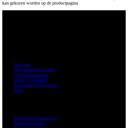
kan gekozen worden op de productpagina
Ons winkel adres:
Health Industries Arnhem B.V., Weverstraat 8,
6811EL Arnhem
Telefoon
: 0682683382
Snel naar
Over ons
Openingstijden winkel
Verzend informatie
Privacy Verklaring
Algemene Voorwaarden
Blog
Voorkeuren voor toestemming
Service
Bedenktijd/Retourneren
Bestel-levertijden