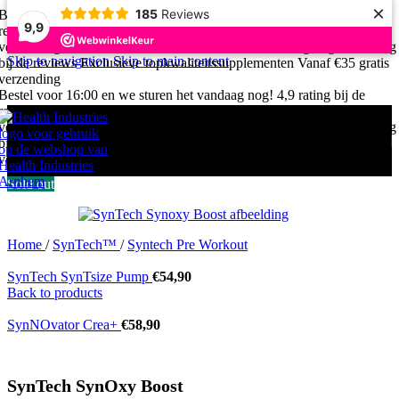
×
185
Reviews
Bestel voor 16:00 en we sturen het vandaag nog!
4,9 rating bij de
9,9
reviews
Exclusieve topkwaliteitssupplementen
Vanaf €35 gratis
verzending
Bestel voor 16:00 en we sturen het vandaag nog!
4,9 rating
Skip to navigation
Skip to main content
bij de reviews
Exclusieve topkwaliteitssupplementen
Vanaf €35 gratis
verzending
Bestel voor 16:00 en we sturen het vandaag nog!
4,9 rating bij de
reviews
Exclusieve topkwaliteitssupplementen
Vanaf €35 gratis
verzending
Bestel voor 16:00 en we sturen het vandaag nog!
4,9 rating
bij de reviews
Exclusieve topkwaliteitssupplementen
Vanaf €35 gratis
verzending
Sold out
Home
/
SynTech™
/
Syntech Pre Workout
SynTech SynTsize Pump
€
54,90
Back to products
SynNOvator Crea+
€
58,90
SynTech SynOxy Boost