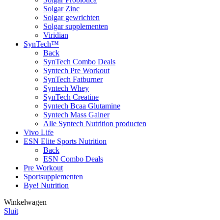
Solgar Zinc
Solgar gewrichten
Solgar supplementen
Viridian
SynTech™
Back
SynTech Combo Deals
Syntech Pre Workout
SynTech Fatburner
Syntech Whey
SynTech Creatine
Syntech Bcaa Glutamine
Syntech Mass Gainer
Alle Syntech Nutrition producten
Vivo Life
ESN Elite Sports Nutrition
Back
ESN Combo Deals
Pre Workout
Sportsupplementen
Bye! Nutrition
Winkelwagen
Sluit